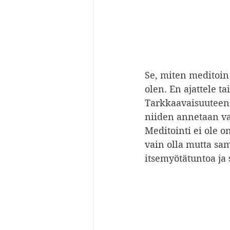
Se, miten meditoin 
olen. En ajattele ta
Tarkkaavaisuuteen p
niiden annetaan va
Meditointi ei ole o
vain olla mutta sam
itsemyötätuntoa ja 