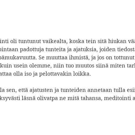
nti oli tuntunut vaikealta, koska tein sitä hiukan v
ntaan padottuja tunteita ja ajatuksia, joiden tiedo
pämukavuutta. Se muuttaa ihmistä, ja jos on tottunu
 kuin usein olemme, niin tuo muutos siinä miten tark
attaa olla iso ja pelottavakin loikka.
a sen, että ajatusten ja tunteiden annetaan tulla esi
syvästi läsnä olivatpa ne mitä tahansa, meditointi al