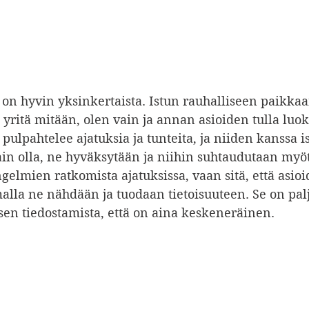
on hyvin yksinkertaista. Istun rauhalliseen paikkaa
i yritä mitään, olen vain ja annan asioiden tulla luok
ulpahtelee ajatuksia ja tunteita, ja niiden kanssa is
in olla, ne hyväksytään ja niihin suhtaudutaan myöt
ngelmien ratkomista ajatuksissa, vaan sitä, että asi
alla ne nähdään ja tuodaan tietoisuuteen. Se on pal
sen tiedostamista, että on aina keskeneräinen.