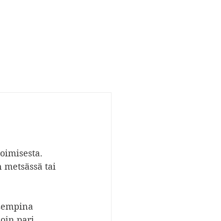
oimisesta. 
 metsässä tai 
isempina 
oin pari 