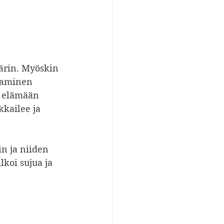
äärin. Myöskin 
staminen 
t elämään 
kailee ja 
in ja niiden 
koi sujua ja 