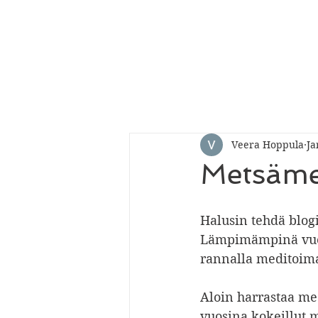
Veera Hoppula
Ja
Metsäme
Halusin tehdä blogi
Lämpimämpinä vuode
rannalla meditoim
Aloin harrastaa me
vuosina kokeillut m