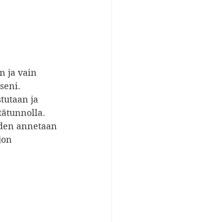
n ja vain 
seni. 
tutaan ja 
ätunnolla. 
oiden annetaan 
jon 