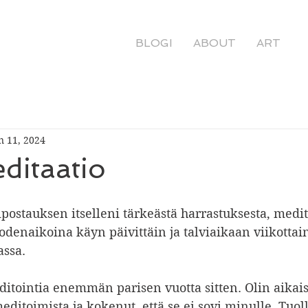
BLOGI
ABOUT
ART
n 11, 2024
ditaatio
postauksen itselleni tärkeästä harrastuksesta, medit
naikoina käyn päivittäin ja talviaikaan viikottain
assa.
ditointia enemmän parisen vuotta sitten. Olin aika
editoimista ja kokenut, että se ei sovi minulle. Tuoll