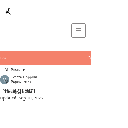
Post
All Posts
Veera Hoppula
All Posts
Apr 9, 2023
Instagram
Taidegrafiikka
Updated:
Sep 20, 2025